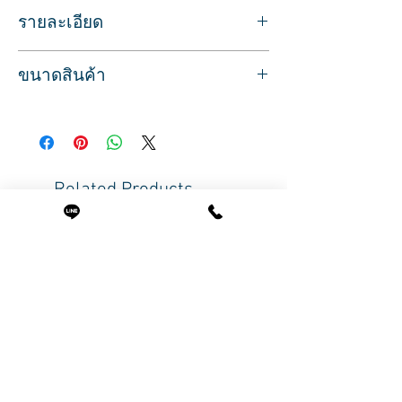
รายละเอียด
สำหรับหวีผม หรือหวีจัดแต่งทรงผม
ขนาดสินค้า
สามารถใช่คู่กับปัตตาเลี่ยนในการตัดผมได้
เหมาะสำหรับใช้ในการตัดผมแบบไล่เฟด
ขนาด
ด้ามจับถนัดมือทำจากวัสดุพลาสติกคุณภาพ
กว้าง 3.6 ซม.
แข็งแรง
ยาว 22 ซม.
เช็ดล้างทำความสะอาดได้
Related Products