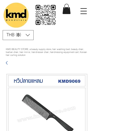
THB (฿)
KMD BEAUTY STORE, a beauty supply store, hair washing bed, beauty chair,
barber chair, hair mirror, hairdresser chair, hairdressing equipment cart, Korean
hair curling solution