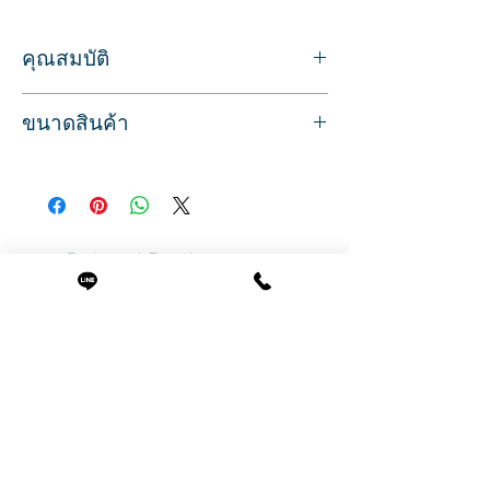
คุณสมบัติ
ด้ามมีดโกน พับได้ ป้องกันใบมีด
ขนาดสินค้า
สำหรับช่างตัดผมชาย มืออาชีพ
โกนหนวด เครา กันคิ้ว โกนผม
ขนาด กว้าง 2.5 ยาว 14 ซม.
แข็งแรง มาพร้อมซองพลาสติก
สินค้าพร้อมส่ง บริการจัดส่งทั่วประเทศ
ใช้งานง่าย เช็ดทำความสะอาดได้
Related Products