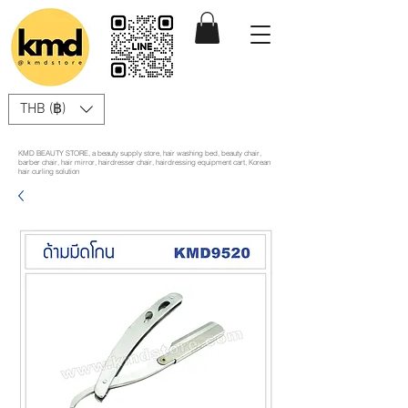
THB (฿)
KMD BEAUTY STORE, a beauty supply store, hair washing bed, beauty chair,
barber chair, hair mirror, hairdresser chair, hairdressing equipment cart, Korean
hair curling solution