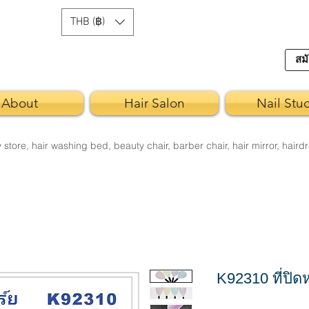
THB (฿)
สมั
About
Hair Salon
Nail Stu
re, hair washing bed, beauty chair, barber chair, hair mirror, hairdr
K92310 ที่ปิด