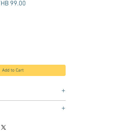
egular
Sale
THB 99.00
rice
Price
Add to Cart
เวลาฉีดสเปรย์ผม
หน้า ใช้งานได้ดี
อ่อน ด้ามจับหุ้มยางกันลื่น
าว 33 ซม.
ม่วง