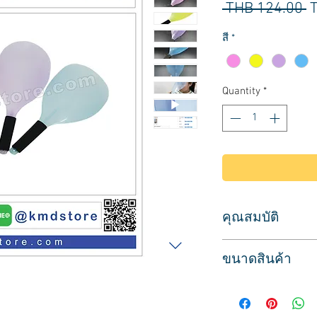
R
 THB 124.00 
P
สี
*
Quantity
*
คุณสมบัติ
ใช้สำหรับกันใบหน้า
ขนาดสินค้า
รูปทรงโค้งเว้าตามใบ
วัสดุพลาสติกสีน้ำเงิน
ขนาด กว้าง 16 ซม. ย
มี 3 สี สีฟ้า สีชมพู สี