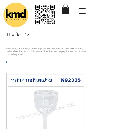
THB (฿)
KMD BEAUTY STORE, a beauty supply store, hair washing bed, beauty chair,
barber chair, hair mirror, hairdresser chair, hairdressing equipment cart, Korean
hair curling solution