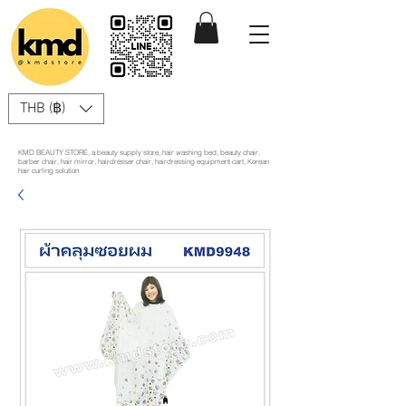
THB (฿)
KMD BEAUTY STORE, a beauty supply store, hair washing bed, beauty chair,
barber chair, hair mirror, hairdresser chair, hairdressing equipment cart, Korean
hair curling solution