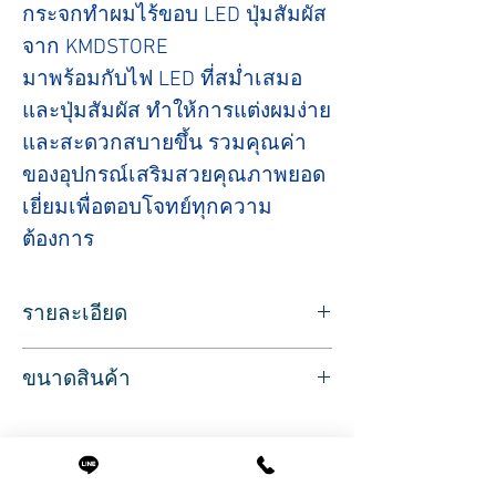
กระจกทำผมไร้ขอบ LED ปุ่มสัมผัส
จาก KMDSTORE
มาพร้อมกับไฟ LED ที่สม่ำเสมอ
และปุ่มสัมผัส ทำให้การแต่งผมง่าย
และสะดวกสบายขึ้น รวมคุณค่า
ของอุปกรณ์เสริมสวยคุณภาพยอด
เยี่ยมเพื่อตอบโจทย์ทุกความ
ต้องการ
รายละเอียด
กระจกทำผม พร้อมไฟ LED 1 ด้าน
ขนาดสินค้า
กระจกดีไซน์เรียบหรู เหมาะสำหรับร้านเสริม
สวย
และซาลอนโดยเฉพาะ ช่วยเสริมภาพลักษณ์
ร้านให้ดูมืออาชีพ
ทันสมัย ไฟ LED ติดตั้ง 1 ด้าน ให้แสงสว่าง