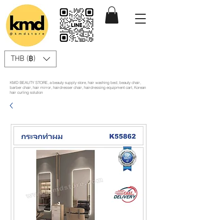
THB (฿)
KMD BEAUTY STORE, a beauty supply store, hair washing bed, beauty chair,
barber chair, hair mirror, hairdresser chair, hairdressing equipment cart, Korean
hair curling solution