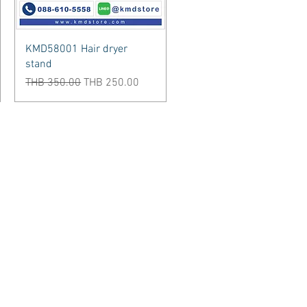
Quick View
KMD58001 Hair dryer
stand
Regular Price
Sale Price
THB 350.00
THB 250.00