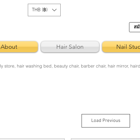
THB (฿)
สมั
About
Hair Salon
Nail Stu
ore, hair washing bed, beauty chair, barber chair, hair mirror, hair
Load Previous