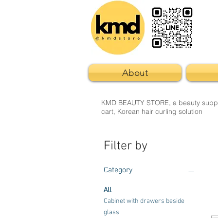
About
KMD BEAUTY STORE, a beauty supply st
cart, Korean hair curling solution
Filter by
Category
All
Cabinet with drawers beside
glass