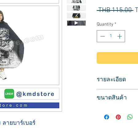
R
 THB 115.00 
P
Quantity
*
รายละเอียด
สำหรับใช้คลุมลูกค้
ขนาดสินค้า
เนื้อผ้าอย่างดี เบาส
ผ้าผืนใหญ่ กันเปื้อ
ขนาด กว้าง 116 ซม.
คอยืด กระชับกับลำค
ใช้ได้ทั้งร้านเสริม
 ลายบาร์เบอร์