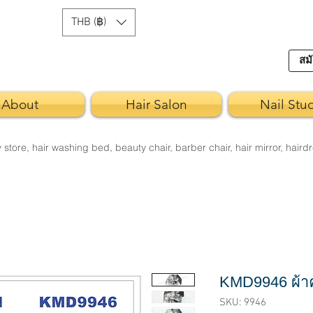
THB (฿)
สมั
About
Hair Salon
Nail Stu
re, hair washing bed, beauty chair, barber chair, hair mirror, hairdr
KMD9946 ผ้าค
SKU: 9946