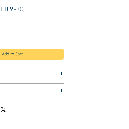
egular
Sale
THB 99.00
rice
Price
Add to Cart
า ขณะตัดผม ซอยผม ทำสี
บาย ไม่ร้อน ไม่ติดผม
นได้ดี ซักทำความสะอาดได้
 ยาว 147 ซม.
อ ปรับขนาดได้ง่ายด้วยตะขอเกี่ยว
สวยและร้านตัดผมชาย