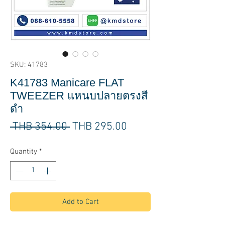
SKU: 41783
K41783 Manicare FLAT
TWEEZER แหนบปลายตรงสี
ดำ
Regular
Sale
 THB 354.00 
THB 295.00
Price
Price
Quantity
*
Add to Cart