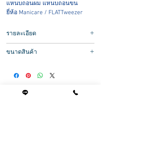
แหนบถอนผม แหนบถอนขน
ยี่ห้อ Manicare / FLATTweezer
รายละเอียด
แหนบถอนผม แหนบถอนขน
ขนาดสินค้า
ยี่ห้อ Manicare / Flat Tweezer
ปลายแบน (Flat Tip) ออกแบบมาให้จับเส้น
ขนาด
ขนได้แนบสนิท
ด้ามจับ กว้าง 0.4 ซม.
เหมาะสำหรับถอนเส้นขนเส้นใหญ่ หรือเส้น
ยาว 9 ซม.
แข็ง
เช่น คิ้ว ขนหน้า หรือขนบริเวณอื่น ๆ
Related Products
จับเส้นขนได้แน่น ถอนออกได้ง่าย ไม่หลุด
มือ