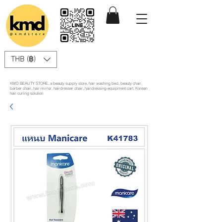
THB (฿)
KMD BEAUTY STORE, a beauty supply store, hair washing bed, beauty chair,
barber chair, hair mirror, hairdresser chair, hairdressing equipment cart, Korean
hair curling solution