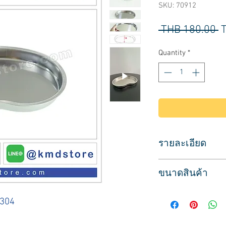
SKU: 70912
R
 THB 180.00 
P
Quantity
*
รายละเอียด
ถาดสแตนเลส ถาดส
ขนาดสินค้า
สำหรับวางอุปกรณ์ทำเ
ทนความร้อน สามารถเข
ขนาดสินค้า
วัสดุสแตนเลสอย่างดี
 304
ถาดยาว 21 ซม.
ล้างทำความสะอากง่า
กว้าง 14 ซม.