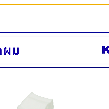
ลึก 2 ซม.
หรือ ยาว 8 นิ้ว
กว้าง 5 นิ้วครึ่ง