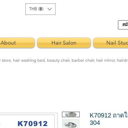
THB (฿)
สมั
About
Hair Salon
Nail Stu
re, hair washing bed, beauty chair, barber chair, hair mirror, hairdr
K70912 ถาดใส
304