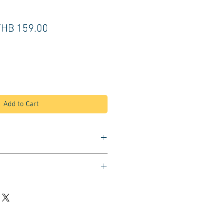
egular
Sale
THB 159.00
rice
Price
Add to Cart
แตนเลสทรงรูปไต
ล็บ อุปกรณ์สัก เครื่องมือแพทย์
้าตู้อบฆ่าเชื้อได้
 ทนทาน ไม่เป็นสนิม
ย ไม่เป็นแหล่งสะสมของเชื้อโรค