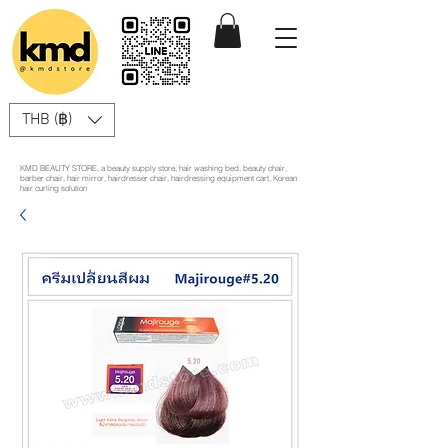
THB (฿)
KMD BEAUTY STORE, a beauty supply store, hair washing bed, beauty chair,
barber chair, hair mirror, hairdresser chair, hairdressing equipment cart, Korean
hair curling solution