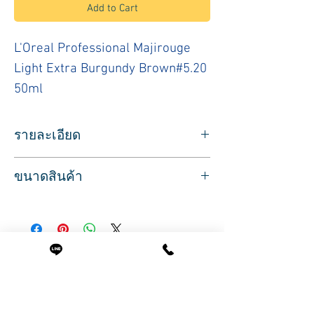
Add to Cart
L'Oreal Professional Majirouge
Light Extra Burgundy Brown#5.20
50ml
รายละเอียด
ผลิตภัณฑ์ประเภทย้อมสีผมชนิดถาวร ยี่ห้อล
ขนาดสินค้า
อรีอัล สำหรับมืออาชีพ
สีน้ำตาลอ่อนประกายม่วงจัด
ปริมาณสุทธิ 50 มล.
L'Oreal Professional Majirouge Light Extra
Burgundy Brown#5.20
Related Products