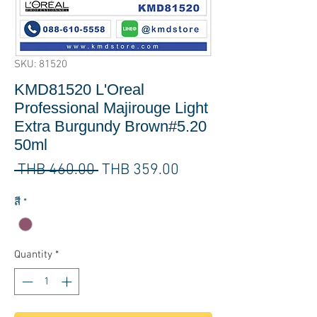
SKU: 81520
KMD81520 L'Oreal
Professional Majirouge Light
Extra Burgundy Brown#5.20
50ml
Regular
Sale
 THB 460.00 
THB 359.00
Price
Price
สี
*
Quantity
*