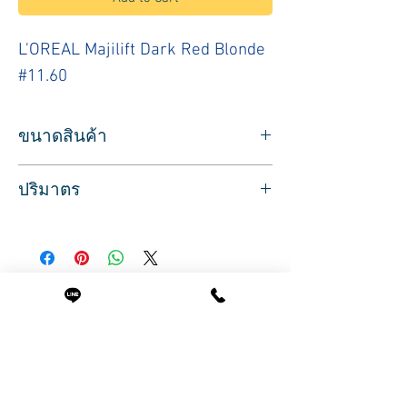
L'OREAL Majilift Dark Red Blonde
#11.60
ขนาดสินค้า
ผลิตภัณฑ์ประเภทย้อมสีผมชนิดถาวร
ยี่ห้อล
ปริมาตร
อรีอัล สำหรับมืออาชีพ
สีบลอนด์เข้มประกายแดง
ปริมาณสุทธิ 50 มล.
L'OREAL Majilift Dark Red Blonde #11.60
สินค้าพร้อมส่ง บริการจัดส่งทั่วประเทศ
Related Products