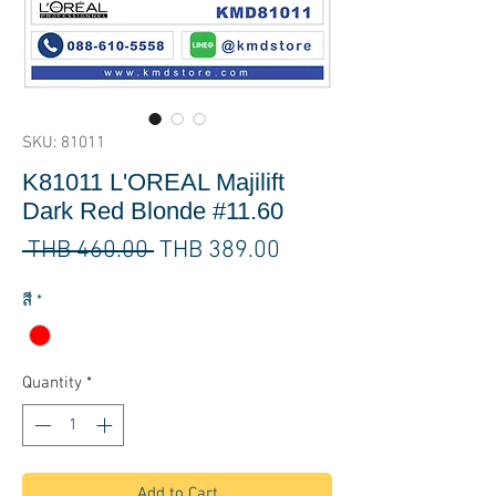
SKU: 81011
K81011 L'OREAL Majilift
Dark Red Blonde #11.60
Regular
Sale
 THB 460.00 
THB 389.00
Price
Price
สี
*
Quantity
*
Add to Cart