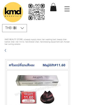
THB (฿)
KMD BEAUTY STORE, a beauty supply store, hair washing bed, beauty chair,
barber chair, hair mirror, hairdresser chair, hairdressing equipment cart, Korean
hair curling solution