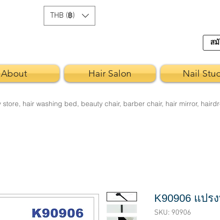
THB (฿)
สมั
About
Hair Salon
Nail Stu
re, hair washing bed, beauty chair, barber chair, hair mirror, hairdr
K90906 แปรง
SKU: 90906