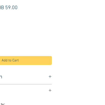
gular
Sale
B 59.00
ice
Price
Add to Cart
้า
ขนไนล่อน
ป้ายลงบนเส้นผม
กอณู ใช้งานง่าย
ะหนาแน่น ใช้ได้นาน