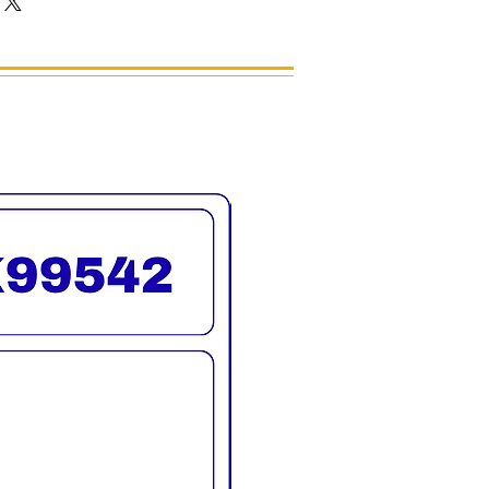
าสติกแข็ง จับถนัดมือ
วามสะอาดได้