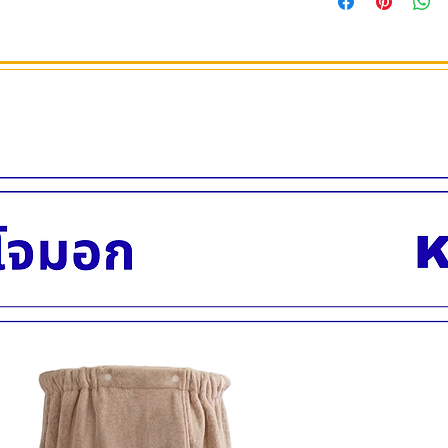
ยาว 19.5 ซม.
ด้ามจับทำจากวัสดุพล
น้ำหนัก 0.020 กรัม
สามารถเช็ดล้างทำค