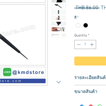
Re
 THB 86.00 
TH
Pr
สี
*
Quantity
*
รายละเอียดสินค
แปรงสำหรับทำสีผม 
ขนาดสินค้า
สำหรับตักสีผม เพื่อ
ทำให้เข้าถึงเส้นผมทุ
กว้าง 5.5 ซม.
ขนแปรงสีขาว นุ่มแล