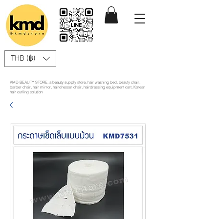
THB (฿)
KMD BEAUTY STORE, a beauty supply store, hair washing bed, beauty chair,
barber chair, hair mirror, hairdresser chair, hairdressing equipment cart, Korean
hair curling solution