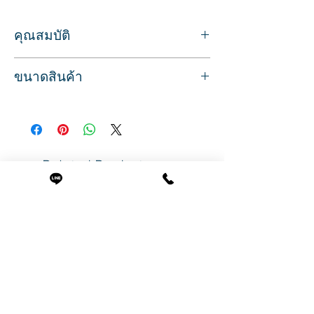
คุณสมบัติ
กระดาษเช็ดเล็บ แบบม้วน
ขนาดสินค้า
เหมาะสำหรับใช้กับน้ำยาล้างเล็บ
เช็ดทำความสะอาดหน้าเล็บ โดยไม่ทิ้งใย
ขนาดต่อแผ่น กว้าง 3.5 ซ.ม. ยาว 5 ซ.ม.
พร้อมตัดเป็นแผ่นเล็กๆ สะดวก ใช้งานง่าย
สินค้าพร้อมส่ง บริการจัดส่งทั่วประเทศ
Related Products