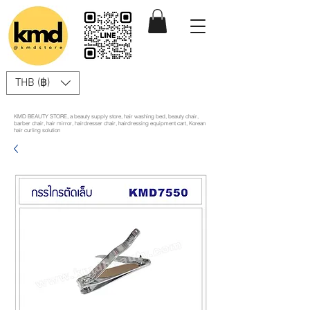
THB (฿)
KMD BEAUTY STORE, a beauty supply store, hair washing bed, beauty chair,
barber chair, hair mirror, hairdresser chair, hairdressing equipment cart, Korean
hair curling solution