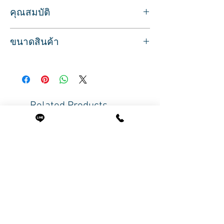
คุณสมบัติ
กรรไกรตัดเล็บอย่างดี
ขนาดสินค้า
สำหรับตัดเล็บมือหรือเล็บเท้า
จับถนัดมือ ด้ามจับโค้งเว้า ใช้งานง่าย
ขนาด ยาว 8 ซม.
ขนาด ยาว 8 ซม.
สินค้าพร้อมส่ง บริการจัดส่งทั่วประเทศ
Related Products