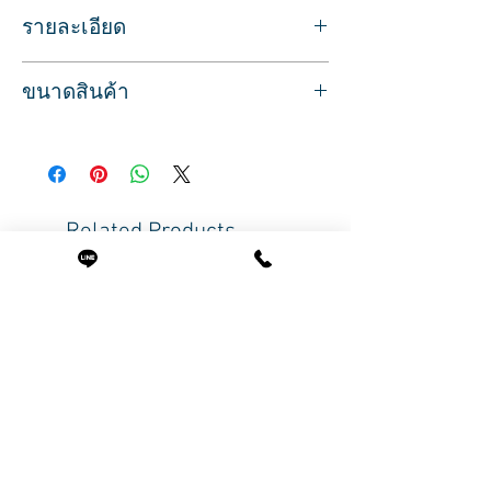
รายละเอียด
สำหรับทาบริเวณขอบเล็บ
ขนาดสินค้า
ทิ้งไว้ประมาณ 5 นาที
ใช้เพื่อทำให้หนังนุ่ม ก่อนการตัดหนัง
ปริมาตรสุทธิ 13 มล.
ในการทำเล็บมือ หรือเล็บเท้า
เพื่อผลลัพธ์ หนังจะเรียบเนียน ตัดง่าย
Related Products