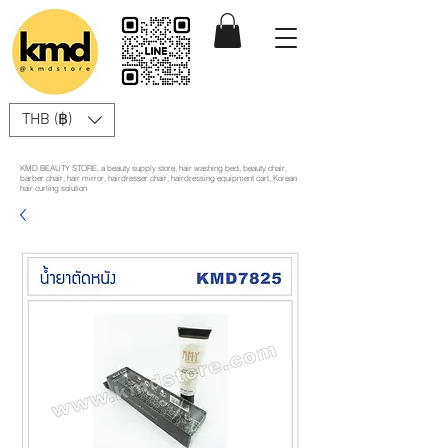
THB (฿)
KMD BEAUTY STORE, a beauty supply store, hair washing bed, beauty chair,
barber chair, hair mirror, hairdresser chair, hairdressing equipment cart, Korean
hair curling solution