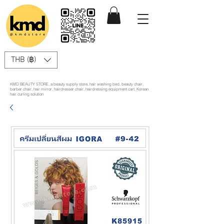
THB (฿)
KMD BEAUTY STORE, a beauty supply store, hair washing bed, beauty chair,
barber chair, hair mirror, hairdresser chair, hairdressing equipment cart, Korean
hair curling solution