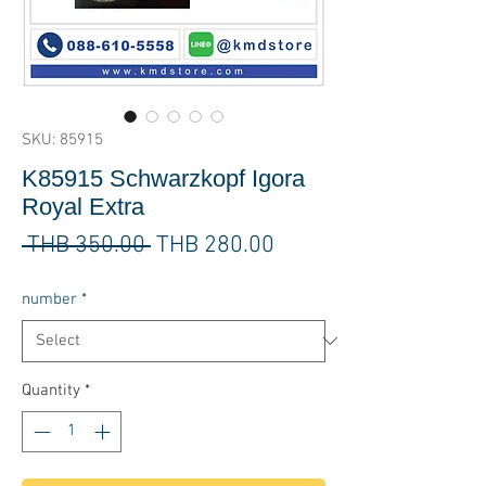
SKU: 85915
K85915 Schwarzkopf Igora
Royal Extra
Regular
Sale
 THB 350.00 
THB 280.00
Price
Price
number
*
Quantity
*