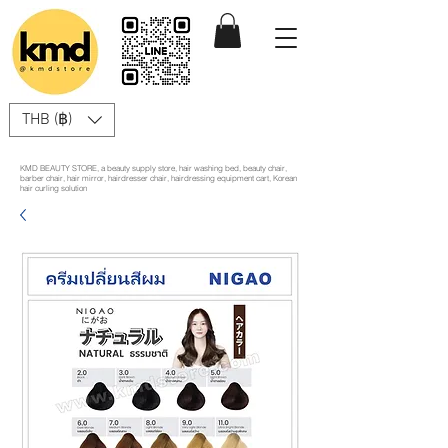
THB (฿)
KMD BEAUTY STORE, a beauty supply store, hair washing bed, beauty chair,
barber chair, hair mirror, hairdresser chair, hairdressing equipment cart, Korean
hair curling solution