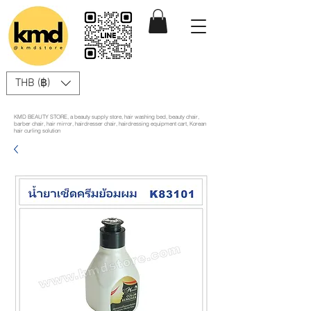
THB (฿)
KMD BEAUTY STORE, a beauty supply store, hair washing bed, beauty chair,
barber chair, hair mirror, hairdresser chair, hairdressing equipment cart, Korean
hair curling solution