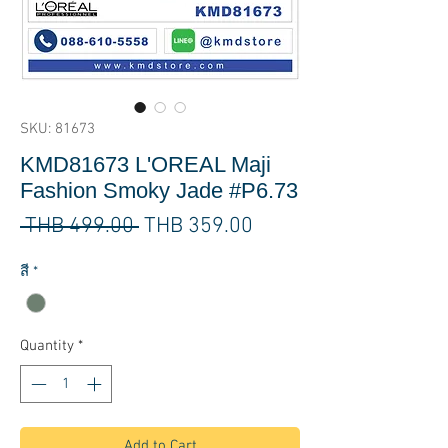
SKU: 81673
KMD81673 L'OREAL Maji
Fashion Smoky Jade #P6.73
Regular
Sale
 THB 499.00 
THB 359.00
Price
Price
สี
*
Quantity
*
Add to Cart