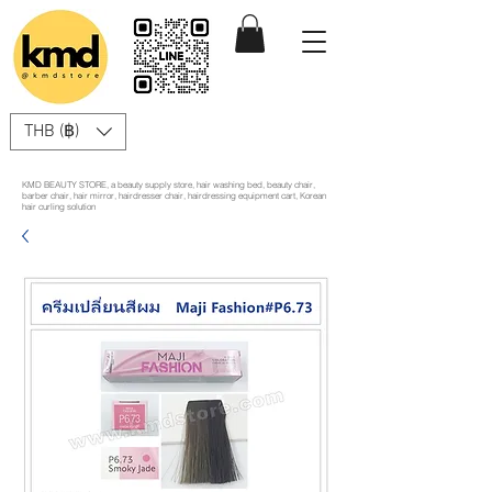
THB (฿)
KMD BEAUTY STORE, a beauty supply store, hair washing bed, beauty chair,
barber chair, hair mirror, hairdresser chair, hairdressing equipment cart, Korean
hair curling solution