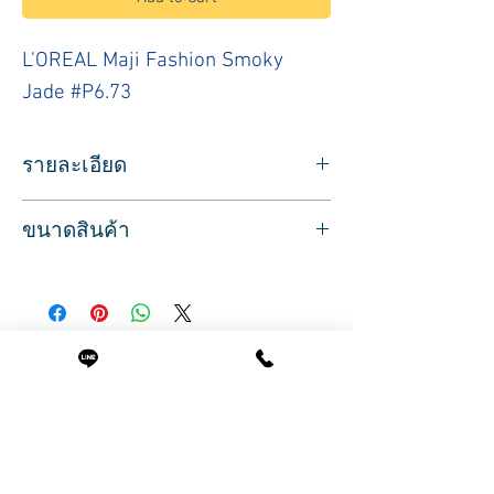
L'OREAL Maji Fashion Smoky
Jade #P6.73
รายละเอียด
ผลิตภัณฑ์ประเภทย้อมสีผมชนิดถาวร
ยี่ห้อล
ขนาดสินค้า
อรีอัล สำหรับมืออาชีพ
สีบลอนด์เข้มประกายเขียวเหลือบทอง
ปริมาณสุทธิ 50 มล.
L'OREAL Professionnel Maji Fashion
Smoky Jade #P6.73
Related Products